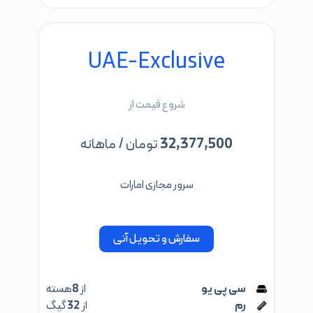
UAE-Exclusive
شروع قیمت از
32,377,500
تومان / ماهانه
سرور مجازی امارات
سفارش و تحویل آنی
سی پی یو
از
8
هسته
رم
از
32
گیگ