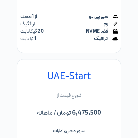
سی پی یو
از
1
هسته
رم
از
1
گیگ
فضا NVME
20
گیگابایت
ترافیک
1
ترا بایت
UAE-Start
شروع قیمت از
6,475,500
تومان / ماهانه
سرور مجازی امارات