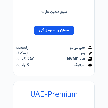
سرور مجازی امارات
سفارش و تحویل آنی
سی پی یو
از
3
هسته
رم
از
4
گیگ
فضا NVME
40
گیگابایت
ترافیک
3 ترا بایت
UAE-Premium