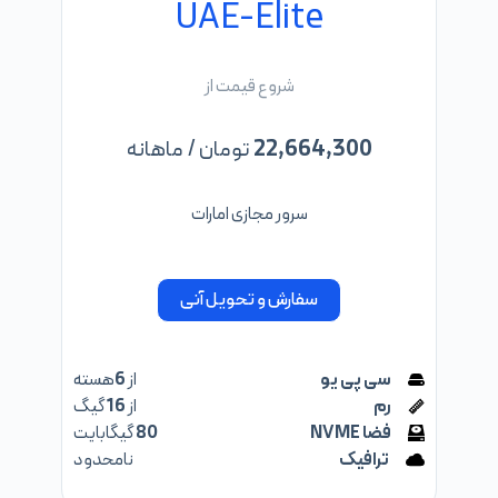
UAE-Elite
شروع قیمت از
22,664,300
تومان / ماهانه
سرور مجازی امارات
سفارش و تحویل آنی
سی پی یو
از
6
هسته
رم
از
16
گیگ
فضا NVME
80
گیگابایت
ترافیک
نامحدود