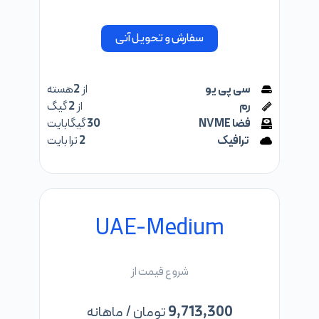
سفارش و تحویل آنی
سی پی یو
از
2
هسته
رم
از
2
گیگ
فضا NVME
30
گیگابایت
ترافیک
2
ترا بایت
UAE-Medium
شروع قیمت از
9,713,300
تومان / ماهانه