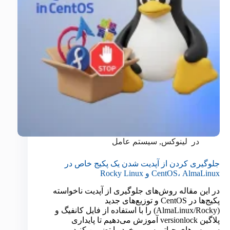
در
لینوکس
,
سیستم عامل
جلوگیری کردن از آپدیت شدن یک پکیج خاص در
CentOS، AlmaLinux و Rocky Linux
در این مقاله روش‌های جلوگیری از آپدیت ناخواسته
پکیج‌ها در CentOS و توزیع‌های جدید
(AlmaLinux/Rocky) را با استفاده از فایل کانفیگ و
پلاگین versionlock آموزش می‌دهیم تا پایداری
سرویس‌های حیاتی سرور خود را تضمین کنید.