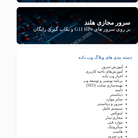
سرور مجازی هلند
بر روی سرور های G11 HPe و بکاپ گیری رایگان
دسته بندی های وبلاگ وب داده
آموزش سرور
آموزش‌های ناحیه کاربری
اخبار وب داده
برنامه نویسی و توسعه وب
بهینه‌سازی سایت (SEO)
دامنه
دیتاسنتر
سایر موارد
سرور و دیتاسنتر
سیستم عامل
لینوکس
مجازی ساز
موارد فنی
میکروتیک
هاست
وب سرور