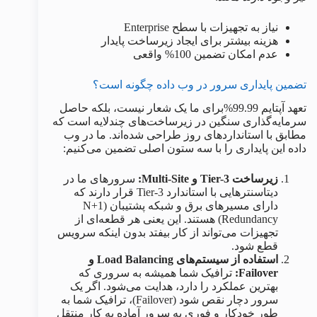
نیاز به تجهیزات با سطح Enterprise
هزینه بیشتر برای ایجاد زیرساخت پایدار
عدم امکان تضمین 100% واقعی
تضمین پایداری سرور در وب داده چگونه است؟
تعهد آپتایم 99.99%برای ما یک شعار نیست، بلکه حاصل
سرمایه‌گذاری سنگین در زیرساخت‌های چندلایه است که
مطابق با استانداردهای روز طراحی شده‌اند. ما در وب‌
داده این پایداری را با سه ستون اصلی تضمین می‌کنیم:
زیرساخت Tier-3 و Multi-Site:
سرورهای ما در
دیتاسنترهایی با استاندارد Tier-3 قرار دارند که
دارای مسیرهای برق و شبکه پشتیبان (N+1
Redundancy) هستند. این یعنی هر قطعه‌ای از
تجهیزات می‌تواند از کار بیفتد بدون اینکه سرویس
قطع شود.
استفاده از سیستم‌های Load Balancing و
Failover:
ترافیک شما همیشه به سروری که
بهترین عملکرد را دارد، هدایت می‌شود. اگر یک
سرور دچار نقص شود (Failover)، ترافیک شما به
طور خودکار و فوری به سرور آماده به کار منتقل