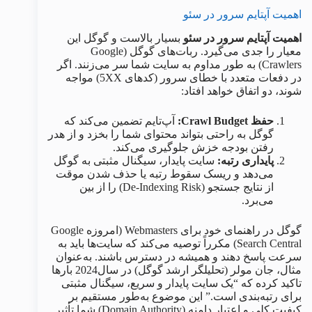
اهمیت آپتایم سرور در سئو
اهمیت آپتایم سرور در سئو
بسیار بالاست و گوگل این
معیار را جدی می‌گیرد. ربات‌های گوگل (Google
Crawlers) به طور مداوم به سایت شما سر می‌زنند. اگر
در دفعات متعدد با خطای سرور (کدهای 5XX) مواجه
شوند، دو اتفاق خواهد افتاد:
حفظ Crawl Budget:
آپ‌تایم تضمین می‌کند که
گوگل به راحتی بتواند محتوای شما را بخزد و از هدر
رفتن بودجه خزش جلوگیری می‌کند.
پایداری رتبه:
سایت پایدار، سیگنال مثبتی به گوگل
می‌دهد و ریسک سقوط رتبه یا حذف شدن موقت
از نتایج جستجو (De-Indexing Risk) را از بین
می‌برد.
گوگل در راهنمای خود برای Webmasters (امروزه Google
Search Central) مکرراً توصیه می‌کند که سایت‌ها باید به
سرعت پاسخ دهند و همیشه در دسترس باشند. به‌عنوان
مثال، جان مولر (تحلیلگر ارشد گوگل) در سال2024 بارها
تاکید کرده که “یک سایت پایدار و سریع، سیگنال مثبتی
برای رتبه‌بندی است.” این موضوع به‌طور مستقیم بر
کیفیت کلی و اعتبار دامنه (Domain Authority) شما تأثیر