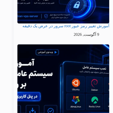
آمورش تغییر رمز عبور root سرور در عرض یک دقیقه
9 آگوست, 2026