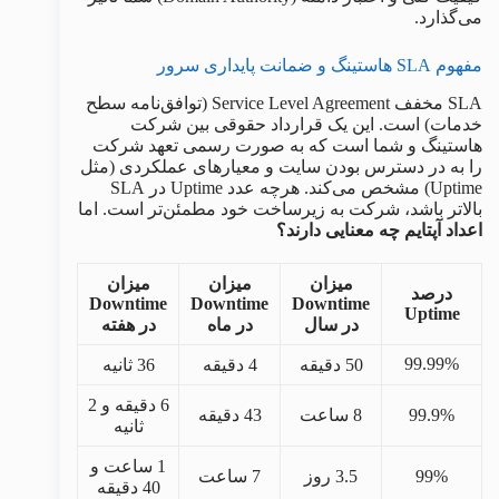
می‌گذارد.
مفهوم SLA هاستینگ و ضمانت پایداری سرور
SLA مخفف Service Level Agreement (توافق‌نامه سطح
خدمات) است. این یک قرارداد حقوقی بین شرکت
هاستینگ و شما است که به صورت رسمی تعهد شرکت
را به در دسترس بودن سایت و معیارهای عملکردی (مثل
Uptime) مشخص می‌کند. هرچه عدد Uptime در SLA
بالاتر باشد، شرکت به زیرساخت خود مطمئن‌تر است. اما
اعداد آپتایم چه معنایی دارند؟
میزان
میزان
میزان
درصد
Downtime
Downtime
Downtime
Uptime
در سال
در ماه
در هفته
99.99%
50 دقیقه
4 دقیقه
36 ثانیه
6 دقیقه و 2
99.9%
8 ساعت
43 دقیقه
ثانیه
1 ساعت و
99%
3.5 روز
7 ساعت
40 دقیقه