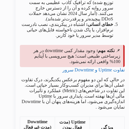
توزیع شده) که ترافیک کاذب عظیمی به سمت
سرور روانه کرده و آن را از دسترس خارج
می‌کنند. (آمار سال 2024 نشان می‌دهد حملات
DDoS پیچیده‌تر و پرقدرت‌تر شده‌اند).
خطای انسانی:
اشتباه در پیکربندی، نصب نادرست
نرم‌افزار، یا پاک شدن ناخواسته فایل‌های حیاتی
توسط مدیر سرور یا خود کاربر.
📌
نکته مهم:
وجود مقدار کمی downtime در هر
زیرساختی طبیعی است؛ هیچ سرویسی با آپتایم
100% واقعی ارائه نمی‌شود.
تفاوت Uptime و Downtime سرور
در حالی که این دو مفهوم برعکس یکدیگرند، درک تفاوت
عملی آن‌ها برای مدیران کسب‌وکار بسیار حیاتی است.
این تفاوت در شاخص‌های (Metric) عملکرد و تأثیرات
مالی آن‌ها نهفته است. پایداری سرور با Uptime
اندازه‌گیری می‌شود، اما هزینه‌های پنهان آن با Downtime
نمایان می‌شود .
Downtime
Uptime (مدت
(مدت غیرفعال
ویژگی
فعال بودن