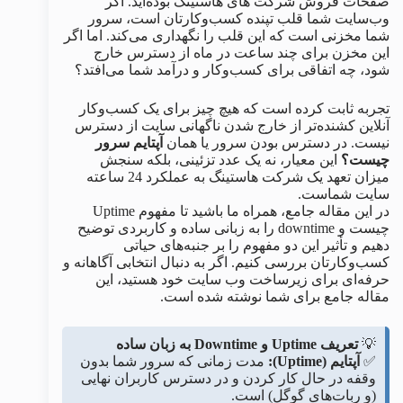
صفحات فروش شرکت های هاستینگ بوده‌اید. اگر
وب‌سایت شما قلب تپنده کسب‌وکارتان است، سرور
شما مخزنی است که این قلب را نگهداری می‌کند. اما اگر
این مخزن برای چند ساعت در ماه از دسترس خارج
شود، چه اتفاقی برای کسب‌وکار و درآمد شما می‌افتد؟
تجربه ثابت کرده است که هیچ چیز برای یک کسب‌وکار
آنلاین کشنده‌تر از خارج شدن ناگهانی سایت از دسترس
نیست. در دسترس بودن سرور یا همان
آپتایم سرور
چیست؟
این معیار، نه یک عدد تزئینی، بلکه سنجش
میزان تعهد یک شرکت هاستینگ به عملکرد 24 ساعته
سایت شماست.
در این مقاله جامع، همراه ما باشید تا مفهوم Uptime
چیست و downtime را به زبانی ساده و کاربردی توضیح
دهیم و تأثیر این دو مفهوم را بر جنبه‌های حیاتی
کسب‌وکارتان بررسی کنیم. اگر به دنبال انتخابی آگاهانه و
حرفه‌ای برای زیرساخت وب‌ سایت خود هستید، این
مقاله جامع برای شما نوشته شده است.
💡
تعریف Uptime و Downtime به زبان ساده
✅
آپتایم (Uptime):
مدت زمانی که سرور شما بدون
وقفه در حال کار کردن و در دسترس کاربران نهایی
(و ربات‌های گوگل) است.