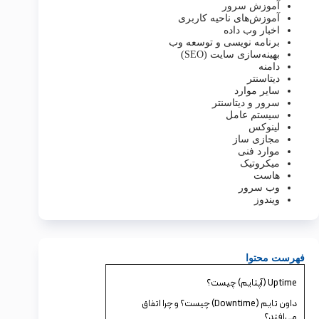
آموزش سرور
آموزش‌های ناحیه کاربری
اخبار وب داده
برنامه نویسی و توسعه وب
بهینه‌سازی سایت (SEO)
دامنه
دیتاسنتر
سایر موارد
سرور و دیتاسنتر
سیستم عامل
لینوکس
مجازی ساز
موارد فنی
میکروتیک
هاست
وب سرور
ویندوز
فهرست محتوا
Uptime (آپتایم) چیست؟
داون‌ تایم (Downtime) چیست؟ و چرا اتفاق
می‌افتد؟