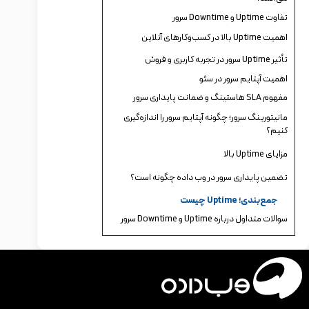
تفاوت Uptime و Downtime سرور
اهمیت Uptime بالا در کسب‌وکارهای آنلاین
تأثیر Uptime سرور در تجربه کاربری و فروش
اهمیت آپتایم سرور در سئو
مفهوم SLA هاستینگ و ضمانت پایداری سرور
مانیتورینگ سرور؛ چگونه آپتایم سرور را اندازه‌گیری
کنیم؟
مزایای Uptime بالا
تضمین پایداری سرور در وب داده چگونه است؟
جمع‌بندی؛ Uptime چیست
سوالات متداول درباره Uptime و Downtime سرور