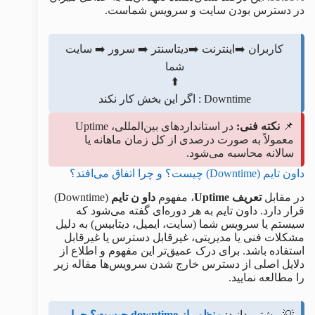
در دسترس بودن سایت و سرویس شماست.
کاربران ➡️اینترنت ➡️دیتاسنتر ➡️ سرور ➡️ سایت
شما
⬆️
Downtime : اگر این بخش کار نکند
📌
نکته فنی:
در استانداردهای بین‌المللی، Uptime
معمولاً به صورت درصدی از کل زمان ماهانه یا
سالانه محاسبه می‌شود.
داون‌ تایم (Downtime) چیست؟ و چرا اتفاق می‌افتد؟
در مقابل
تعریف Uptime
، مفهوم
داو ن‌ تایم
(Downtime)
قرار دارد. داون‌ تایم به هر دوره‌ای گفته می‌شود که
سیستم یا سرویس شما (سایت، ایمیل، دیتابیس) به دلیل
مشکلات فنی یا مدیریتی، غیرقابل دسترس یا غیرقابل
استفاده باشد. برای درک عمیق‌تر این مفهوم و اطلاع از
دلایل اصلی از دسترس خارج شدن سرویس‌ها مقاله زیر
را مطالعه نمایید.
💡 بیشتر بدانید:
منظور از downtime چیست؟ چرا