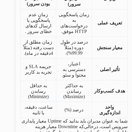
بودن سرور)
سرور)
زمان پاسخگویی
زمان عدم
به
پاسخگویی یا
تعریف عملی
درخواست‌های
ارسال کدهای
HTTP موفق.
خطای سرور .
درصد در طول
زمان مطلق از
معیار سنجش
دوره (مثلاً
دست رفته (مثلاً
99.99%).
4دقیقه در ماه).
اعتبار،
جریمه SLA و
تأثیر اصلی
دسترسی به
تجربه بد کاربر
محتوا و سئو.
به حداکثر
به حداقل
هدف کسب‌وکار
رساندن
رساندن
(Minimize)
(Maximize)
واحد
ساعت، دقیقه،
درصد (%)
اندازه‌گیری
یا ثانیه
شما به عنوان مدیران باید بدانید که Uptime معیار پایداری
سرویس است، درحالی‌که Downtime معیار هزینه