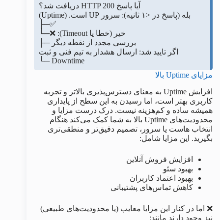
آیا پاسخ HTTP 200 دریافت شد؟
بله (پاسخ در <۱ ثانیه): سرور UP است. (Uptime)
✅─├
خیر (خطا یا Timeout): ❌─└
بررسی مجدد از نقطه دیگر ─├
اگر تایید شد: ارسال هشدار به تیم فنی و ثبت
Downtime ─└
مزایای Uptime بالا
افزایش Uptime به معنای دسترس‌پذیری بالاتر و تجربه
کاربری بهتر است، اما رسیدن به این سطح از پایداری
همیشه ساده و کم‌هزینه نیست. درک درست مزایا و
محدودیت‌های Uptime بالا به شما کمک می‌کند هنگام
انتخاب هاست یا سرور، تصمیم دقیق‌تر و منطقی‌تری
بگیرید. این مزایا شامل:
افزایش فروش آنلاین
بهبود سئو
بهبود اعتماد کاربران
کاهش تماس‌های پشتیبانی
❌ اما در کنار این مزایا معایب (یا محدودیت‌های طبیعی)
نیز وجود دارند مانند: