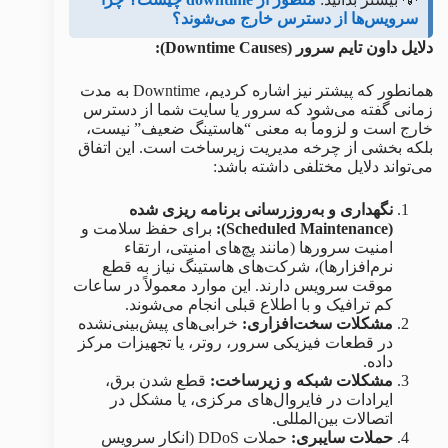
سرویس‌ها از دسترس خارج می‌شوند؟
دلایل داون‌ تایم سرور (Downtime Causes):
همانطور که پیشتر نیز اشاره کردیم، Downtime به مدت
زمانی گفته می‌شود که سرور یا سایت شما از دسترس
خارج است و لزوماً به معنی “هاستینگ ضعیف” نیست،
بلکه بخشی از چرخه مدیریت زیرساخت است. این اتفاق
می‌تواند دلایل مختلفی داشته باشد:
نگهداری و به‌روزرسانی برنامه‌ ریزی‌ شده
(Scheduled Maintenance):
برای حفظ سلامت و
امنیت سرورها (مانند پچ‌های امنیتی، ارتقاء
نرم‌افزارها)، شرکت‌های هاستینگ نیاز به قطع
موقت سرویس دارند. این موارد معمولاً در ساعات
کم ترافیک و با اطلاع قبلی انجام می‌شوند.
مشکلات سخت‌افزاری:
خرابی‌های پیش‌بینی‌نشده
در قطعات فیزیکی سرور، روتر، یا تجهیزات مرکز
داده.
مشکلات شبکه و زیرساخت:
قطع شدن برق،
ایرادات در فایروال‌های مرکزی، یا مشکل در
اتصالات بین‌المللی.
حملات سایبری:
حملات DDoS (انکار سرویس