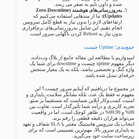
شده و داون تایم به صفر می رسد.
به‌روزرسانی‌های هوشمند (Zero-Downtime
Updates):
ما از متدهایی استفاده می‌کنیم که
ارتقاءهای لازم را بدون نیاز به قطع کامل سرویس
انجام دهیم. این شامل به‌روزرسانی‌های نرم‌افزاری
بدون نیاز به Reboot کردن ناگهانی سرور است.
جمع‌بندی؛ Uptime چیست
امیدواریم با مطالعه این مقاله جامع از بلاگ وب‌داده،
دیگر مفهوم uptime چیست و downtime برای شما یک
واژه گنگ و تخصصی نباشد، بلکه به یک معیار سنجش
حرفه‌ای تبدیل شده باشد.
در مجموع ما دریافتیم که آپتایم سرور چیست؟ این
مفهوم نه فقط یک عدد، بلکه نشانگر سلامت، پایداری و
امنیت کسب‌وکار آنلاین شماست که مستقیماً بر سئو،
تجربه کاربری و درآمد شما تأثیرگذار است. تفاوت بین
99% و 99.99% در ظاهر کوچک است، اما در واقعیت
می‌تواند هزاران دقیقه قطعی را رقم بزند.
انتخاب یک سرویس هاستینگ معتبر با SLA شفاف و تعهد
به پایداری سرور بالا، مهم‌ترین تصمیمی است که برای
زیرساخت سایت خود می‌گیرید.