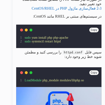
خود تغییر دهید.
2-3 فعال‌سازی ماژول PHP در CentOS/RHEL
در سیستم‌های مبتنی بر RHEL مانند CentOS:
Copy
sudo
yum
install
php
php-apache
sudo
systemctl
restart
httpd
سپس فایل
را بررسی کنید و مطمئن
httpd.conf
شوید خط زیر وجود دارد:
Copy
LoadModule
php_module
modules/libphp.so