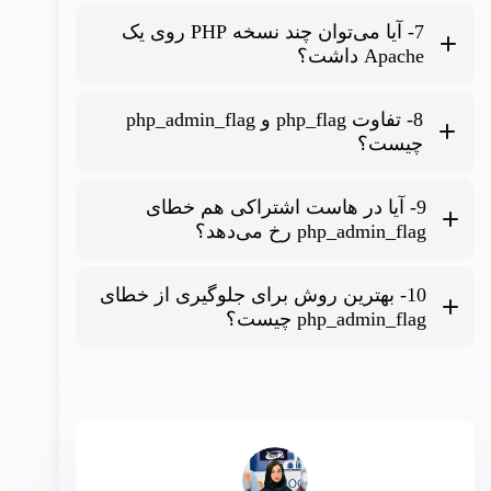
7- آیا می‌توان چند نسخه PHP روی یک
.htaccess
Apache داشت؟
8- تفاوت php_flag و php_admin_flag
چیست؟
9- آیا در هاست اشتراکی هم خطای
php_flag
php_admin_flag
php_admin_flag رخ می‌دهد؟
10- بهترین روش برای جلوگیری از خطای
php_admin_flag چیست؟