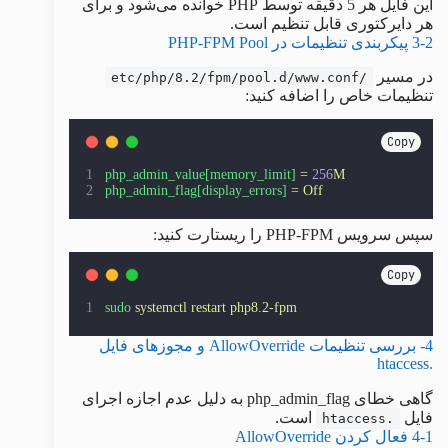
این فایل هر 5 دقیقه توسط PHP خوانده می‌شود و برای
هر دایرکتوری قابل تنظیم است.
3-2 پیکربندی تنظیمات در PHP-FPM Pool
در مسیر
/etc/php/8.2/fpm/pool.d/www.conf
تنظیمات خاص را اضافه کنید:
Copy
php_admin_value[memory_limit]
=
256
M
php_admin_flag[display_errors]
=
Off
سپس سرویس PHP-FPM را ریستارت کنید:
Copy
sudo
systemctl
restart
php8.2-fpm
4- بررسی تنظیمات AllowOverride و مجوزهای فایل
.htaccess
گاهی خطای php_admin_flag به دلیل عدم اجازه اجرای
فایل
است.
.htaccess
4-1 فعال کردن AllowOverride