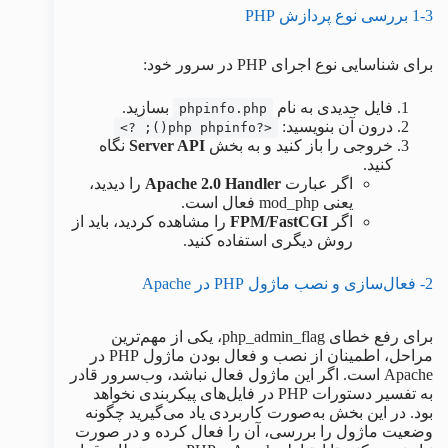
1-3 بررسی نوع پردازش PHP
برای شناسایی نوع اجرای PHP در سرور خود:
فایل جدیدی به نام
بسازید.
phpinfo.php
درون آن بنویسید:
<?php phpinfo(); ?>
خروجی را باز کنید و به بخش
Server API
نگاه
کنید.
اگر عبارت
Apache 2.0 Handler
را دیدید،
یعنی mod_php فعال است.
اگر
FPM/FastCGI
را مشاهده کردید، باید از
روش دیگری استفاده کنید.
2- فعال‌سازی و نصب ماژول PHP در Apache
برای رفع خطای php_admin_flag، یکی از مهم‌ترین
مراحل، اطمینان از نصب و فعال بودن ماژول PHP در
Apache است. اگر این ماژول فعال نباشد، وب‌سرور قادر
به تفسیر دستورات PHP در فایل‌های پیکربندی نخواهد
بود. در این بخش به‌صورت کاربردی یاد می‌گیرید چگونه
وضعیت ماژول را بررسی، آن را فعال کرده و در صورت