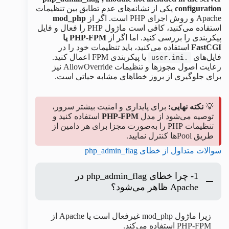
configuration
یکی از نشانه‌های عدم تطابق بین تنظیمات
Apache و روش اجرای PHP است. اگر از
mod_php
استفاده می‌کنید، کافی است ماژول PHP را فعال و فایل
پیکربندی را بررسی کنید. اما اگر از
PHP-FPM یا
FastCGI
استفاده می‌کنید، باید تنظیمات خود را در
فایل‌های
یا پیکربندی FPM اعمال کنید.
.user.ini
رعایت اصول مجوزها و تنظیمات AllowOverride نیز
برای جلوگیری از بروز خطاهای مشابه حیاتی است.
💡
نکته نهایی:
برای پایداری و امنیت بیشتر سرور،
توصیه می‌شود از مدل
PHP-FPM
استفاده کنید و
تنظیمات PHP را به‌صورت مجزا برای هر دامین از
طریق Poolها کنترل نمایید.
سوالات متداول از خطای php_admin_flag
1- چرا خطای php_admin_flag در
Apache ظاهر می‌شود؟
زیرا ماژول mod_php غیرفعال است یا Apache از
PHP-FPM استفاده می‌کند.