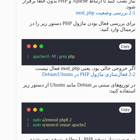
نیاز نصب کنید تا ارتباط Apache و PHP بدون خطا برقرار
شود.
2-1 بررسی وضعیت mod_php
برای بررسی فعال بودن ماژول PHP دستور زیر را در
ترمینال وارد کنید:
Copy
apachectl
-M
|
grep
php
اگر خروجی خالی بود، یعنی mod_php فعال نیست.
2-2 فعال‌سازی ماژول PHP در Debian/Ubuntu
در توزیع‌های مبتنی بر Debian مانند Ubuntu از دستور زیر
استفاده کنید:
Copy
sudo
a2enmod
php8.2
sudo
systemctl
restart
apache2
در صورت نیاز نسخه PHP را مطابق نسخه نصب‌شده