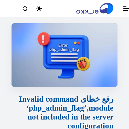
رش
ه
حتوا
رفع خطای Invalid command
‘php_admin_flag’,module
not included in the server
configuration