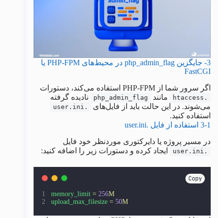
3- جایگزین php_admin_flag در محیط‌های PHP-FPM یا
FastCGI
اگر سرور شما از PHP-FPM استفاده می‌کند، دستورات
مانند
نادیده گرفته
php_admin_flag
.htaccess
می‌شوند. در این حالت باید از فایل‌های
.user.ini
استفاده کنید.
3-1 استفاده از فایل .user.ini
در مسیر پروژه یا دایرکتوری موردنظر خود فایل
ایجاد کرده و دستورات زیر را اضافه کنید:
.user.ini
Copy
memory_limit
=
256
M
upload_max_filesize
=
50
M