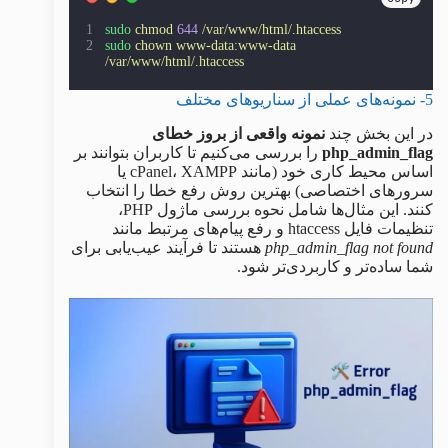
sudo
chmod
644
/var/www/html/.htaccess
sudo
chown
www-data:www-data
/var/www/html/.htaccess
5- نمونه‌های عملی از سناریوهای مختلف
در این بخش چند
نمونه واقعی از بروز خطای
php_admin_flag
را بررسی می‌کنیم تا کاربران بتوانند بر
اساس محیط کاری خود (مانند cPanel، XAMPP یا
سرورهای اختصاصی) بهترین روش رفع خطا را انتخاب
کنند. این مثال‌ها شامل نحوه بررسی ماژول PHP،
تنظیمات فایل htaccess و رفع پیام‌های مرتبط مانند
php_admin_flag not found
هستند تا فرآیند عیب‌یابی برای
شما ساده‌تر و کاربردی‌تر شود.