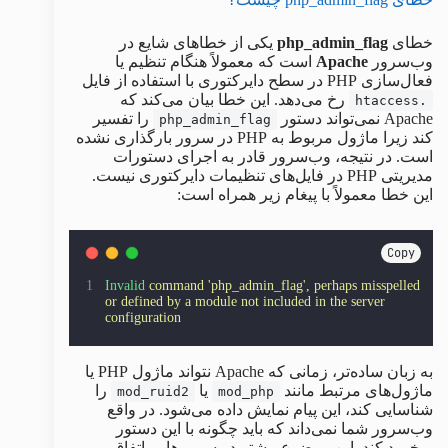
خطای
php_admin_flag
یکی از خطاهای شایع در
وب‌سرور
Apache
است که معمولاً هنگام تنظیم یا
فعال‌سازی PHP در سطح دایرکتوری با استفاده از فایل
رخ می‌دهد. این خطا بیان می‌کند که
.htaccess
Apache نمی‌تواند دستور
را تفسیر
php_admin_flag
کند زیرا ماژول مربوط به PHP در سرور بارگذاری نشده
است. در نتیجه، وب‌سرور قادر به اجرای دستورات
مدیریتی PHP در فایل‌های تنظیمات دایرکتوری نیست.
این خطا معمولاً با پیغام زیر همراه است:
Copy
Invalid
command
'
php_admin_flag
'
,
perhaps
misspelled
or
defined
by
a
module
not
included
in
the
server
configuration
به زبان ساده‌تر، زمانی که Apache نتواند ماژول PHP یا
ماژول‌های مرتبط مانند
یا
را
mod_ruid2
mod_php
شناسایی کند، این پیام نمایش داده می‌شود. در واقع
وب‌سرور شما نمی‌داند که باید چگونه با این دستور
برخورد کند. این موضوع بیشتر در سرورهایی اتفاق