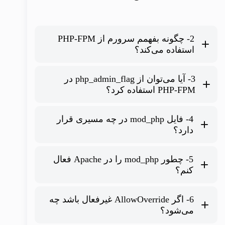
2- چگونه بفهمم سرورم از PHP-FPM
استفاده می‌کند؟
3- آیا می‌توان از php_admin_flag در
PHP-FPM استفاده کرد؟
4- فایل mod_php در چه مسیری قرار
.user.ini
دارد؟
5- چطور mod_php را در Apache فعال
/usr/lib/apache2/modules/libphp.so
کنم؟
6- اگر AllowOverride غیرفعال باشد چه
sudo
sudo a2enmod php8.2
systemctl restart apache2
می‌شود؟