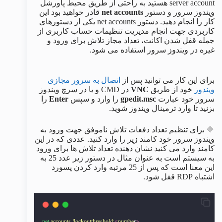
server account هستید به راحتی از طریق محیط پاورشل
ویندوز سرور و دستور
net accounts
قادر خواهید بود این
کار را انجام دهید. دستور net accounts یکی از دستورهای
کاربردی جهت انجام مدیریت تنظیمات حساب کاربری از
جمله قفل شدن اکانت، تعداد مجاز تلاش برای ورود و
غیره در ویندوز سرور استفاده می شود.
برای این کار می توانید پس از
اتصال به سرور مجازی
ویندوز
خود از طریق
VNC
در CMD و یا در سرچ ویندوز
سرور خود عبارت
gpedit.msc
را وارد و سپس
Enter
را
بزنید تا وارد ترمینال ویندوز شوید.
🔶 برای تنظیم تعداد دفعات تلاش ناموفق جهت ورود به
ویندوز سرور خود کامند زیر را وارد کنید. عددی که در این
کامند وارد می کنید نشان دهنده تعداد تلاش ها برای ورود
به سیستم است به عنوان مثال در دستور زیر عدد 25 به
این معنا است که پس از 25 مرتبه وارد کردن پسورد
اشتباه RDP قفل شود.
net
accounts
/lockoutthreshold:
<
numbe
r
>