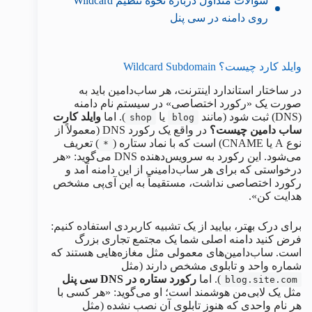
سوالات متداول درباره نحوه تنظیم Wildcard
روی دامنه در سی پنل
وایلد کارد چیست؟ Wildcard Subdomain
در ساختار استاندارد اینترنت، هر ساب‌دامین باید به
صورت یک «رکورد اختصاصی» در سیستم نام دامنه
(DNS) ثبت شود (مانند
یا
). اما
وایلد کارت
shop
blog
ساب دامین چیست؟
در واقع یک رکورد DNS (معمولاً از
نوع A یا CNAME) است که با نماد ستاره (
) تعریف
*
می‌شود. این رکورد به سرویس‌دهنده DNS می‌گوید: «هر
درخواستی که برای هر ساب‌دامینی از این دامنه آمد و
رکورد اختصاصی نداشت، مستقیماً به این آی‌پی مشخص
هدایت کن».
برای درک بهتر، بیایید از یک تشبیه کاربردی استفاده کنیم:
فرض کنید دامنه اصلی شما یک مجتمع تجاری بزرگ
است. ساب‌دامین‌های معمولی مثل مغازه‌هایی هستند که
شماره واحد و تابلوی مشخص دارند (مثل
). اما
رکورد ستاره در DNS سی پنل
blog.site.com
مثل یک لابی‌من هوشمند است؛ او می‌گوید: «هر کسی با
هر نام واحدی که هنوز تابلوی آن نصب نشده (مثل