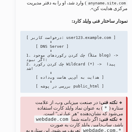
) وارد شد، او را به دفتر مدیریت
anyname.site.com
مرکزی هدایت کن».
نمودار ساختار فنی وایلد کارد:
[ درخواست کاربر: user123.example.com ]

          ⬇️

    [ DNS Server ]

          ⬇️

1. چک کردن رکوردهای موجود (مثلاً blog) -> 
اگر نبود:

2. چک کردن رکورد Wildcard (*) -> پیدا 
شد!

          ⬇️

    [ هدایت به آی‌پی هاست وب‌داده ]

          ⬇️

    [ بررسی در پوشه public_html ]
🔸
نکته فنی:
در صنعت میزبانی وب، از علامت
*
ستاره (
) به عنوان نماد وایلد کارت استفاده
می‌شود که نشان‌دهنده “هر عبارتی” است.
webdade.com
🔸
نکته فنی:
اگر دامنه شما
باشد، ساب‌دامین وایلد کارت به صورت
*.webdade.com
تعریف می‌شود. این ستاره به