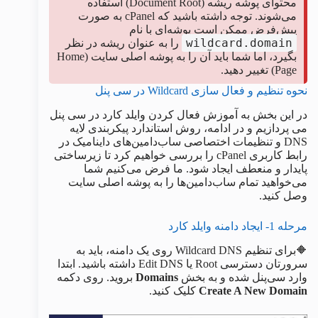
محتوای پوشه ریشه (Document Root) استفاده
می‌شوند. توجه داشته باشید که cPanel به صورت
پیش‌فرض ممکن است پوشه‌ای با نام
wildcard.domain
را به عنوان ریشه در نظر
بگیرد، اما شما باید آن را به پوشه اصلی سایت (Home
Page) تغییر دهید.
نحوه تنظیم و فعال سازی Wildcard در سی پنل
در این بخش به آموزش فعال کردن وایلد کارد در سی پنل
می پردازیم و در ادامه، روش استاندارد پیکربندی لایه
DNS و تنظیمات اختصاصی ساب‌دامین‌های داینامیک در
رابط کاربری cPanel را بررسی خواهیم کرد تا زیرساختی
پایدار و منعطف ایجاد شود. ما فرض می‌کنیم شما
می‌خواهید تمام ساب‌دامین‌ها را به پوشه اصلی سایت
وصل کنید.
مرحله 1- ایجاد دامنه وایلد کارد
🔶برای تنظیم Wildcard DNS روی یک دامنه، باید به
سرورتان دسترسی Root یا Edit DNS داشته باشید. ابتدا
وارد سی‌پنل شده و به بخش
Domains
بروید. روی دکمه
Create A New Domain
کلیک کنید.