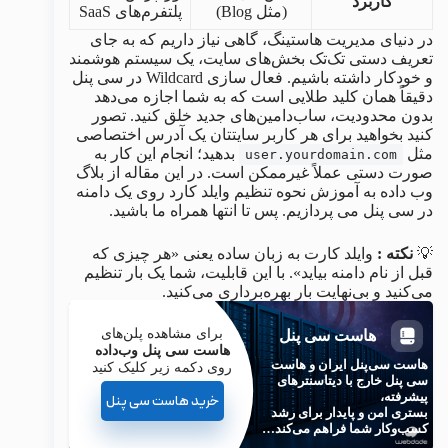
کاربرد
(مثل Blog)
پلتفرم‌های SaaS
در دنیای مدیریت هاستینگ، گاهی نیاز داریم که به جای
تعریف دستی تک‌تک بخش‌های سایت، یک سیستم هوشمند
و خودکار داشته باشیم. فعال سازی Wildcard در سی پنل
دقیقاً همان کلید طلایی است که به شما اجازه می‌دهد
بدون محدودیت، ساب‌دامین‌های جدید خلق کنید. تصور
کنید بخواهید برای هر کاربر سایتتان یک آدرس اختصاصی
مثل
بدهید؛ انجام این کار به
user.yourdomain.com
صورت دستی عملاً غیرممکن است. در این مقاله از بلاگ
وب داده به آموزش نحوه تنظیم وایلد کارد روی یک دامنه
در سی پنل می پردازیم. پس تا انتها همراه ما باشید.
💡
نکته :
وایلد کارت به زبان ساده یعنی «هر چیزی که
قبل از نام دامنه بیاید». با این قابلیت، شما یک بار تنظیم
می‌کنید و بی‌نهایت بار بهره‌برداری می‌کنید.
برای مشاهده پلن‌های
هاست سی پنل
هاست سی پنل وب‌داده
هاست سی‌پنل ایران و هاست
روی دکمه زیر کلیک کنید
سی پنل خارج با دیتاسنترهای
پیشرفته،
خرید هاست سی پنل
بستری امن و پایدار برای رشد
کسب‌وکار شما فراهم می‌کند…