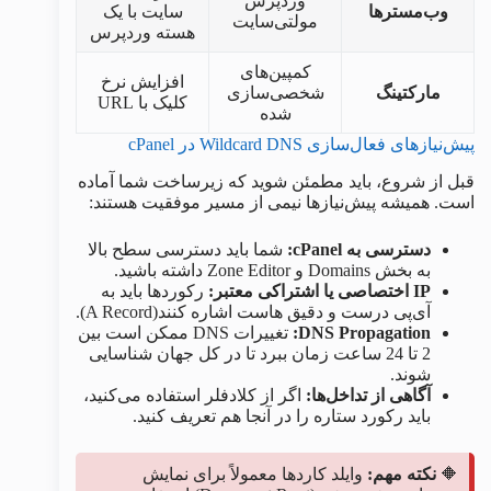
وردپرس
وب‌مسترها
سایت با یک
مولتی‌سایت
هسته وردپرس
کمپین‌های
افزایش نرخ
مارکتینگ
شخصی‌سازی
کلیک با URL
شده
پیش‌نیازهای فعال‌سازی Wildcard DNS در cPanel
قبل از شروع، باید مطمئن شوید که زیرساخت شما آماده
است. همیشه پیش‌نیازها نیمی از مسیر موفقیت هستند:
دسترسی به cPanel:
شما باید دسترسی سطح بالا
به بخش Domains و Zone Editor داشته باشید.
IP اختصاصی یا اشتراکی معتبر:
رکوردها باید به
آی‌پی درست و دقیق هاست اشاره کنند(A Record).
DNS Propagation:
تغییرات DNS ممکن است بین
2 تا 24 ساعت زمان ببرد تا در کل جهان شناسایی
شوند.
آگاهی از تداخل‌ها:
اگر از کلادفلر استفاده می‌کنید،
باید رکورد ستاره را در آنجا هم تعریف کنید.
🔶
نکته مهم:
وایلد کاردها معمولاً برای نمایش