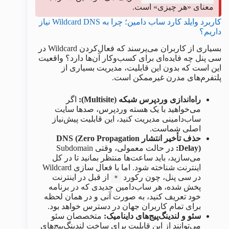
معنای «هر چیزی» است.
کاربرد وایلد کارد ساب دامین؛ چرا به Wildcard DNS نیاز
داریم؟
بسیاری از کاربران می‌پرسند که فعال‌کردن Wildcard در
سی پنل چه فایده‌ای برای کسب‌وکار آن‌ها دارد؟ واقعیت
این است که بدون این قابلیت، مدیریت بسیاری از
پلتفرم‌های مدرن غیرممکن است.
راه‌اندازی وردپرس شبکه (Multisite):
اگر
می‌خواهید با یک هسته وردپرس، صدها سایت
ساب‌دامینی مدیریت کنید، این قابلیت پیش‌نیاز
اصلی شماست.
حذف تأخیر انتشار DNS (Zero Propagation
Delay):
در حالت معمولی، وقتی Subdomain
می‌سازید، باید ساعت‌ها منتظر بمانید تا در کل
اینترنت شناخته شود. اما با فعال سازی Wildcard
در سی پنل، چون رکورد
از قبل در اینترنت
*
پخش شده، هر ساب‌دامین جدیدی که در برنامه
خود تعریف کنید، به صورت آنی و در همان لحظه
برای تمام کاربران جهان در دسترس خواهد بود.
سئو و لندینگ‌پیج‌های داینامیک:
متخصصان سئو
می‌توانند از این قابلیت برای ساخت لندینگ‌پیج‌های