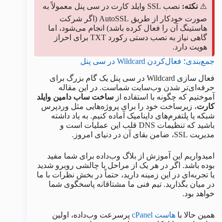
⚠️
نکته:
نصب SSL وایلد کارت در سی پنل معمولاً به
صورت خودکار از طریق AutoSSL (اگر شرکت
هاستینگ آن را فعال کرده باشد) انجام می‌شود، اما
گاهی نیاز به نصب دستی رکورد TXT برای احراز
هویت دارد.
جمع‌بندی؛ فعال‌کردن Wildcard در سی پنل
فعال سازی Wildcard در سی پنل یک گام بزرگ برای
حرفه‌ای‌تر شدن وب‌سایت شماست. در این مقاله
آموختیم که چگونه با استفاده از
ساخت ساب دامین وایلد
کارت
، زیرساخت خود را برای پروژه‌هایی مثل وردپرس
شبکه یا پلتفرم‌های داینامیک آماده کنیم. به یاد داشته
باشید که تنظیمات DNS قلب این عملیات است و
مدیریت SSL، ضامن بقای آن در دنیای امروز.
امیدواریم این آموزش از بلاگ وب‌داده برای شما مفید
بوده باشد. اگر در هر یک از مراحل با چالشی روبرو شدید
یا تجربه‌ای در این زمینه دارید، حتماً در بخش نظرات با ما
در میان بگذارید. تیم فنی ما مشتاقانه پاسخگوی شما
خواهد بود.
همین حالا با
هاست cPanel
پرسرعت وب‌داده، اولین